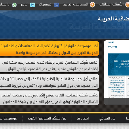
الأسئلة الشائعة
المساعدة الذاتية
فيسبوك
تويتر
واتساب
أكبر موسوعة قانونية إلكترونية تضم آلاف المعاهدات والاتفاقيات
الدولية الكبرى بين الدول وبعضها في موسوعة واحدة
قامت شبكة المحامين العرب بإنشاء هذه المنصة رغبة منها في
إضافة مرجع قانوني متفرد يعنى بصياغة عقود تراعي التوازن
العقدي بين الأطراف واضعة نصب عينيها ما يجب أن تكون عليه
وهي أول موسوعة قانونية إلكترونية تهدف إلى حصر التشريعات
هذه الصيغة نظامًا ولغة وعدالة.
التي صدرت في دول الخليج لمواجهة وباء "فيروس كورونا المستجد
(كظرف طارئ) داهمَ العالم، أُطلقت في بداية العام 2020 مع بدء
دشنت شبكة المحامين العرب موقع إلكتروني خاص بخدمة "تحضير
انتشار الجائحة. وتتضمن أيضا ما أمكن حصره من الأحكام القضائية
الأسانيد القانونية"وهو الذي يحقق التفاعل بين شبكة المحامين
التي صدرت بموجب دعاوى قضائية ذات علاقة بفيروس كورونا .
العرب وبين العميل، من خلال المساعدة في البحث وتأصيل
It is the first Emirati electronic legal encyclopedia that was
المعلومة القانونية.
published on the Internet. This encyclopedia includes all that
ا
عن الموقع
اتصل بنا
عن شبكة المحامين العرب
موسوعة تشري
was translated by the Official Gazette in the United Arab