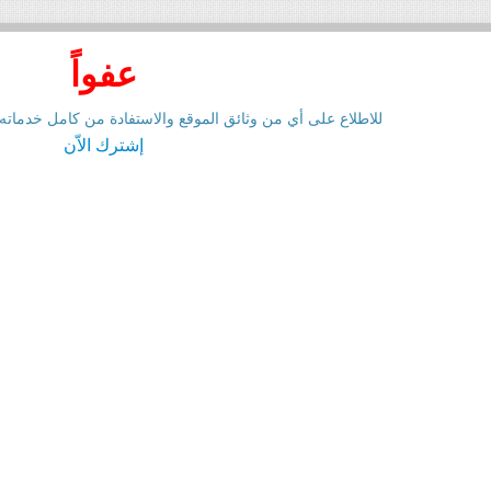
Emirates
عفواً
اعلية
للاطلاع على أي من وثائق الموقع والاستفادة من كامل خدماته
إشترك الاّن
صص في نشر
ورونا