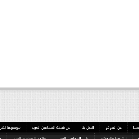
يد
The firs
مزيد
عنا
عن الموقع
اتصل بنا
عن شبكة المحامين العرب
موسوعة تشريعا
الشروط والاحكام
دليل المحامين العرب
منتدى المحامين العرب
م