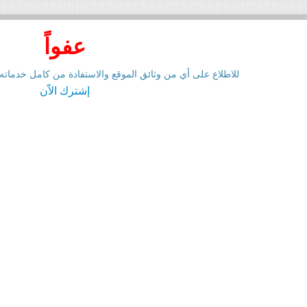
Emirates
عفواً
اعلية
للاطلاع على أي من وثائق الموقع والاستفادة من كامل خدماته
إشترك الاّن
صص في نشر
ورونا