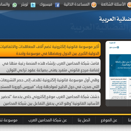
الأسئلة الشائعة
المساعدة الذاتية
فيسبوك
تويتر
واتساب
أكبر موسوعة قانونية إلكترونية تضم آلاف المعاهدات والاتفاقيات
الدولية الكبرى بين الدول وبعضها في موسوعة واحدة
قامت شبكة المحامين العرب بإنشاء هذه المنصة رغبة منها في
إضافة مرجع قانوني متفرد يعنى بصياغة عقود تراعي التوازن
العقدي بين الأطراف واضعة نصب عينيها ما يجب أن تكون عليه
وهي أول موسوعة قانونية إلكترونية تهدف إلى حصر التشريعات
هذه الصيغة نظامًا ولغة وعدالة.
التي صدرت في دول الخليج لمواجهة وباء "فيروس كورونا المستجد
(كظرف طارئ) داهمَ العالم، أُطلقت في بداية العام 2020 مع بدء
دشنت شبكة المحامين العرب موقع إلكتروني خاص بخدمة "تحضير
انتشار الجائحة. وتتضمن أيضا ما أمكن حصره من الأحكام القضائية
الأسانيد القانونية"وهو الذي يحقق التفاعل بين شبكة المحامين
التي صدرت بموجب دعاوى قضائية ذات علاقة بفيروس كورونا .
العرب وبين العميل، من خلال المساعدة في البحث وتأصيل
It is the first Emirati electronic legal encyclopedia that was
المعلومة القانونية.
published on the Internet. This encyclopedia includes all that
ا
عن الموقع
اتصل بنا
عن شبكة المحامين العرب
موسوعة تشري
was translated by the Official Gazette in the United Arab