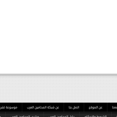
يد
The firs
مزيد
عنا
عن الموقع
اتصل بنا
عن شبكة المحامين العرب
موسوعة تشريعا
الشروط والاحكام
دليل المحامين العرب
منتدى المحامين العرب
م